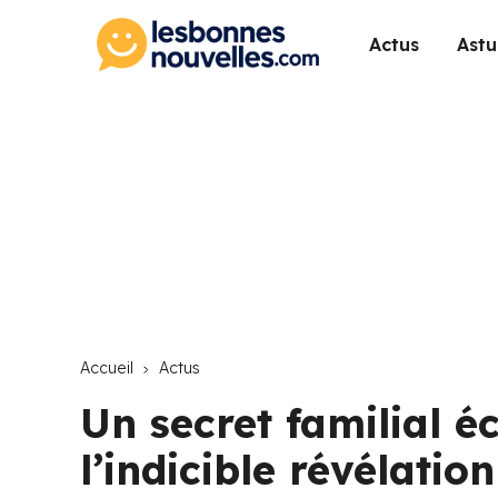
Actus
Astu
Accueil
Actus
Un secret familial é
l’indicible révélatio