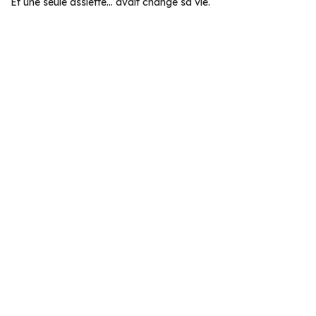
Et une seule assiette… avait changé sa vie.