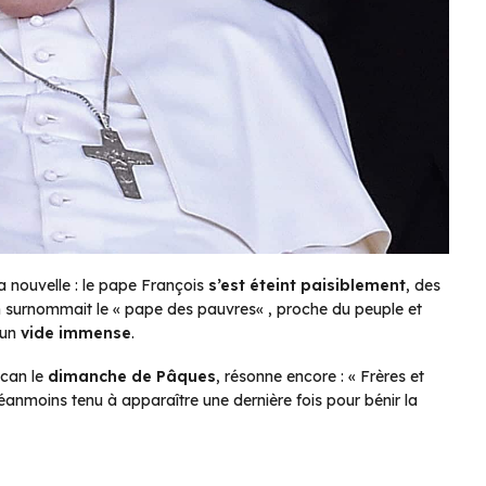
 nouvelle : le pape François
s’est éteint paisiblement
, des
on surnommait le «
pape des pauvres
« , proche du peuple et
i un
vide immense
.
ican le
dimanche de Pâques
, résonne encore :
« Frères et
 néanmoins tenu à apparaître une dernière fois pour bénir la