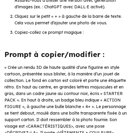
Assurez-vous d’utiliser une version avec génération
d’images (ex. : ChatGPT avec DALL·E activé).
Cliquez sur le petit « + » à gauche de la barre de texte.
Cela vous permet d’ajouter une photo de vous.
Copiez-collez ce prompt magique :
Prompt à copier/modifier :
« Crée un rendu 3D de haute qualité d’une figurine en style
cartoon, présentée sous blister, à la manière d’un jouet de
collection. Le fond en carton est coloré et porte une étiquette
rétro. En haut au centre, en grandes lettres majuscules et en
gras, dans un cadre jaune au contour noir, écris « STARTER
PACK ». En haut à droite, un badge bleu indique « ACTION
FIGURE », à gauche une bulle blanche « 4+ ». Le personnage
se tient debout, moulé dans une boîte transparente fixée à un
support carton. Il doit ressembler à la photo fournie. Son
visage est <CARACTÉRISTIQUES>, avec une pose
<DÉCRIVEZ-LA>. Il porte <VÊTEMENTS + COULEURS>.