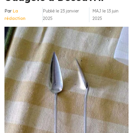
Par
La
Publié le 23 janvier
MAJ le 13 juin
rédaction
2025
2025