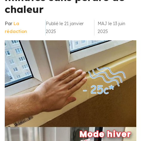
chaleur
Par
La
Publié le 21 janvier
MAJ le 13 juin
rédaction
2025
2025