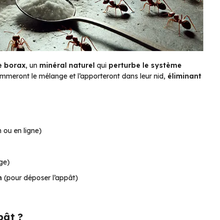
e borax
, un
minéral naturel
qui
perturbe le système
ommeront le mélange et l’apporteront dans leur nid,
éliminant
 ou en ligne)
ge)
n
(pour déposer l’appât)
pât ?