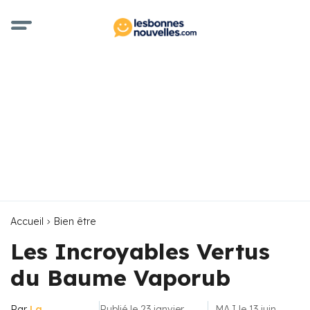
Accueil
Bien être
Les Incroyables Vertus
du Baume Vaporub
Par
La
Publié le 23 janvier
MAJ le 13 juin