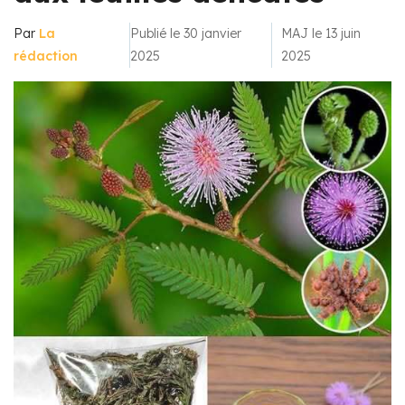
Par
La
Publié le 30 janvier
MAJ le 13 juin
rédaction
2025
2025