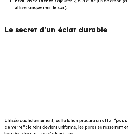
Peau avec taches :
ajoutez ½ c. à c. de jus de citron (à
utiliser uniquement le soir).
Le secret d’un éclat durable
Utilisée quotidiennement, cette lotion procure un
effet “peau
de verre”
: le teint devient uniforme, les pores se resserrent et
les rides d’expression s’adoucissent.