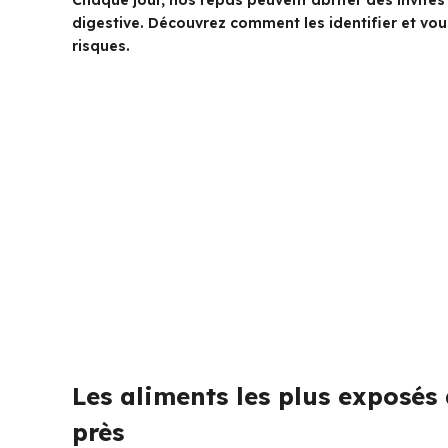
Chaque jour, nos repas peuvent abriter des invité
digestive. Découvrez comment les identifier et vou
risques.
Les aliments les plus exposés 
près