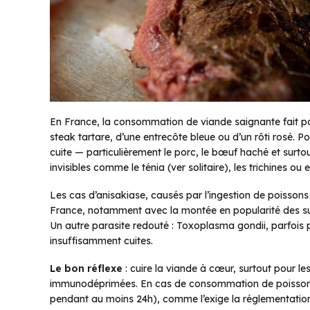
En France, la consommation de viande saignante fait partie
steak tartare, d’une entrecôte bleue ou d’un rôti rosé. P
cuite — particulièrement le porc, le bœuf haché et surto
invisibles comme le ténia (ver solitaire), les trichines ou
Les cas d’anisakiase, causés par l’ingestion de poissons 
France, notamment avec la montée en popularité des sush
Un autre parasite redouté :
Toxoplasma gondii
, parfois
insuffisamment cuites.
Le bon réflexe
: cuire la viande à cœur, surtout pour l
immunodéprimées. En cas de consommation de poisson cr
pendant au moins 24h), comme l’exige la réglementation 