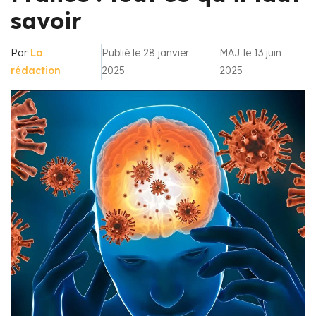
savoir
Par
La
Publié le 28 janvier
MAJ le 13 juin
rédaction
2025
2025