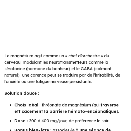
Le magnésium agit comme un « chef d’orchestre » du
cerveau, modulant les neurotransmetteurs comme la
sérotonine (hormone du bonheur) et le GABA (calmant
naturel). Une carence peut se traduire par de l’irritabilité, de
l’anxiété ou une fatigue nerveuse persistante.
Solution douce :
Choix idéal :
thréonate de magnésium (qui
traverse
efficacement la barrière hémato-encéphalique
).
Dose :
200 à 400 mg/jour, de préférence le soir.
Bonus bien-être :
associez-le à
une séance de