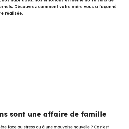
, nos habitudes, nos émotions et même notre sens de
ternels. Découvrez comment votre mère vous a façonné
e réalisée.
ns sont une affaire de famille
ère face au stress ou à une mauvaise nouvelle ? Ce n’est