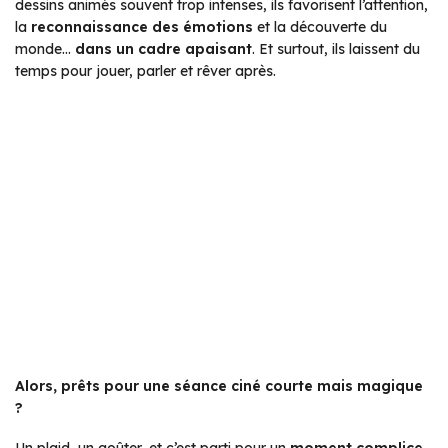
dessins animés souvent trop intenses, ils favorisent l’attention,
la
reconnaissance des émotions
et la découverte du
monde…
dans un cadre apaisant
. Et surtout, ils laissent du
temps pour jouer, parler et rêver après.
Alors, prêts pour une séance ciné courte mais magique
?
Un plaid, un goûter, et c’est parti pour un
moment complice