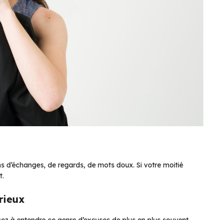
ns d’échanges, de regards, de mots doux. Si votre moitié
t.
rieux
ncez à entendre ce genre d’excuses de plus en plus souvent,