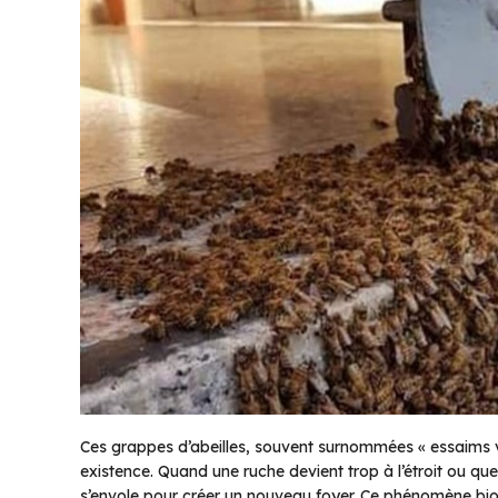
Ces grappes d’abeilles, souvent surnommées « essaims 
existence. Quand une ruche devient trop à l’étroit ou q
s’envole pour créer un nouveau foyer. Ce phénomène bio